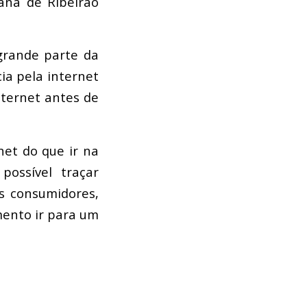
ana de Ribeirão
grande parte da
a pela internet
nternet antes de
et do que ir na
possível traçar
es consumidores,
mento ir para um