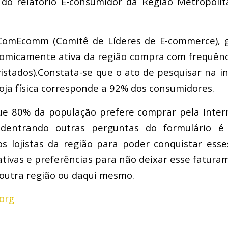
do relatório E-consumidor da Região Metropolit
 ComEcomm (Comitê de Líderes de E-commerce), 
omicamente ativa da região compra com frequênci
istados).Constata-se que o ato de pesquisar na i
ja física corresponde a 92% dos consumidores.
ue 80% da população prefere comprar pela Intern
 adentrando outras perguntas do formulário é 
os lojistas da região para poder conquistar ess
ativas e preferências para não deixar esse fatura
outra região ou daqui mesmo.
org