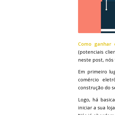
Como ganhar d
(potenciais clie
neste post, nós
Em primeiro lu
comércio eletr
construção do s
Logo, há basica
iniciar a sua l