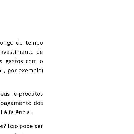
 longo do tempo
investimento de
s gastos com o
l , por exemplo)
seus e-produtos
o pagamento dos
l à falência .
s? Isso pode ser