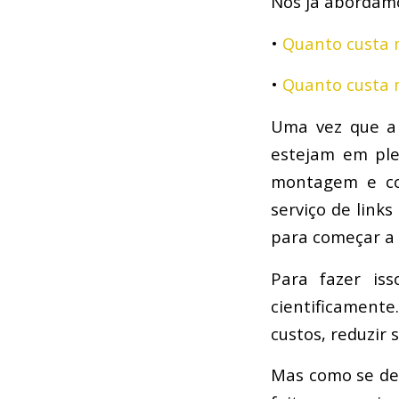
Nós já abordamo
•
Quanto custa m
•
Quanto custa m
Uma vez que a 
estejam em ple
montagem e co
serviço de link
para começar a 
Para fazer iss
cientificament
custos, reduzir s
Mas como se dem