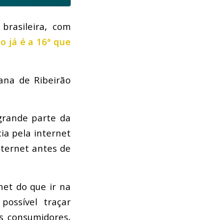
rasileira, com
o já é a 16ª que
ana de Ribeirão
grande parte da
a pela internet
nternet antes de
et do que ir na
possível traçar
es consumidores,