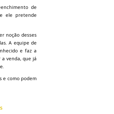
reenchimento de
ue ele pretende
ter noção desses
das. A equipe de
hecido e faz a
 a venda, que já
e.
ads e como podem
IS