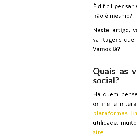
É difícil pensa
não é mesmo?
Neste artigo, 
vantagens que 
Vamos lá?
Quais as 
social?
Há quem pens
online e inter
plataformas li
utilidade, muit
site
.