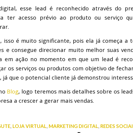
igital, esse lead é reconhecido através do p
ra ter acesso prévio ao produto ou serviço q
rar.
 isso é muito significante, pois ela já começa a 
tes e consegue direcionar muito melhor suas ven
ra em ação no momento em que um lead é recon
gar os serviços ou produtos com objetivo de fechar
, já que o potencial cliente já demonstrou interess
 no
Blog
, logo teremos mais detalhes sobre os le
presa a crescer a gerar mais vendas.
GUTE
,
LOJA VIRTUAL
,
MARKETING DIGITAL
,
REDES SOCIA