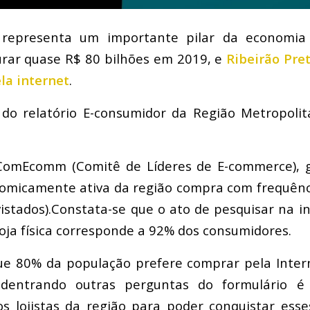
representa um importante pilar da economia b
urar quase R$ 80 bilhões em 2019, e
Ribeirão Pret
la internet
.
do relatório E-consumidor da Região Metropolit
 ComEcomm (Comitê de Líderes de E-commerce), 
omicamente ativa da região compra com frequênci
istados).Constata-se que o ato de pesquisar na i
ja física corresponde a 92% dos consumidores.
ue 80% da população prefere comprar pela Intern
 adentrando outras perguntas do formulário é 
os lojistas da região para poder conquistar ess